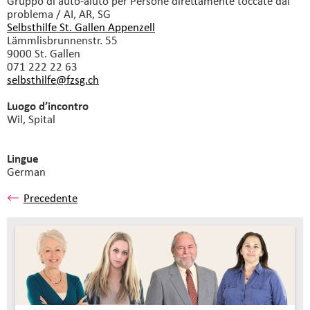
Gruppo di auto-aiuto
per Persone direttamente toccate dal
problema / AI, AR, SG
Selbsthilfe St. Gallen Appenzell
Lämmlisbrunnenstr. 55
9000 St. Gallen
071 222 22 63
selbsthilfe@fzsg.
ch
Luogo d’incontro
Wil, Spital
Lingue
German
Precedente