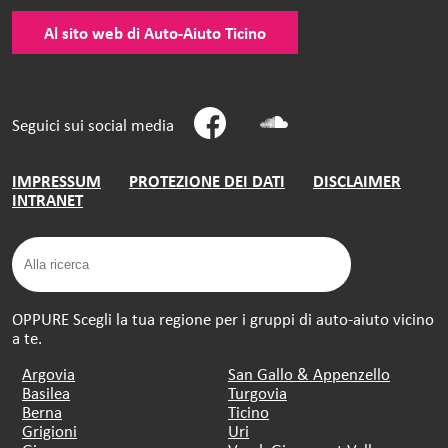
Al sito web di Auto-Aiuto Ticino
Seguici sui social media
IMPRESSUM
PROTEZIONE DEI DATI
DISCLAIMER
INTRANET
OPPURE Scegli la tua regione per i gruppi di auto-aiuto vicino
a te.
Argovia
San Gallo & Appenzello
Basilea
Turgovia
Berna
Ticino
Grigioni
Uri