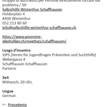
Gruppo di auto-aiuto
per Persone direttamente toccate dal
problema / SH
Selbsthilfe Winterthur Schaffhausen
Holderplatz 4
8400 Winterthur
052 213 80 60
Info@selbsthilfe-winterthur-schaffhausen.
ch
https://www.anonyme-
alkoholiker.ch/meetings/schaffhausen/
Luogo d’incontro
VJPS (Verein für Jugendfragen Prävention und Suchthilfe)
Webergasse 4
Schaffhausen Schaffhausen
Parterre
Zeit
Mittwoch, 20 Uhr,
Lingue
German
Precedente