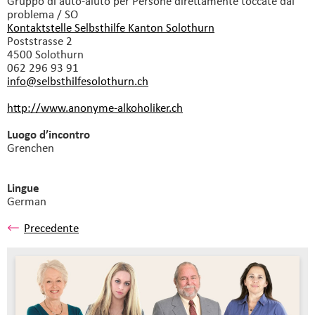
Gruppo di auto-aiuto
per Persone direttamente toccate dal
problema / SO
Kontaktstelle Selbsthilfe Kanton Solothurn
Poststrasse 2
4500 Solothurn
062 296 93 91
info@selbsthilfesolothurn.
ch
http://www.anonyme-alkoholiker.ch
Luogo d’incontro
Grenchen
Lingue
German
Precedente