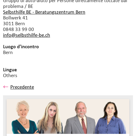
Gruppo di auto-aiuto
per Persone direttamente toccate dal
problema / BE
Selbsthilfe BE - Beratungszentrum Bern
Bollwerk 41
3011 Bern
0848 33 99 00
info@selbsthilfe-be.
ch
Luogo d’incontro
Bern
Lingue
Others
Precedente