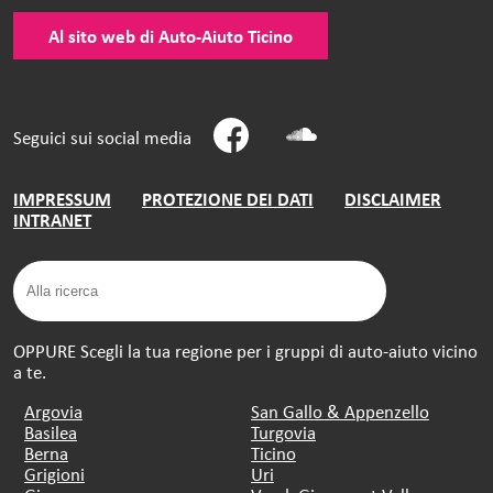
Al sito web di Auto-Aiuto Ticino
Seguici sui social media
IMPRESSUM
PROTEZIONE DEI DATI
DISCLAIMER
INTRANET
OPPURE Scegli la tua regione per i gruppi di auto-aiuto vicino
a te.
Argovia
San Gallo & Appenzello
Basilea
Turgovia
Berna
Ticino
Grigioni
Uri