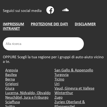
Seguici sui social media
IMPRESSUM
PROTEZIONE DEI DATI
DISCLAIMER
INTRANET
OPPURE Scegli la tua regione per i gruppi di auto-aiuto vicino
a te.
Argovia
San Gallo & Appenzello
Basilea
Turgovia
Berna
Ticino
Grigioni
Uri
Giura
Vaud, Ginevra et Vallese
Lucerna, Nidvaldo, Obvaldo
Winterthur
Neuchâtel, Jura e Friburgo
Zugo
Sciaffusa
Zurigo Oberland &
Svitto
Pfannenstiel